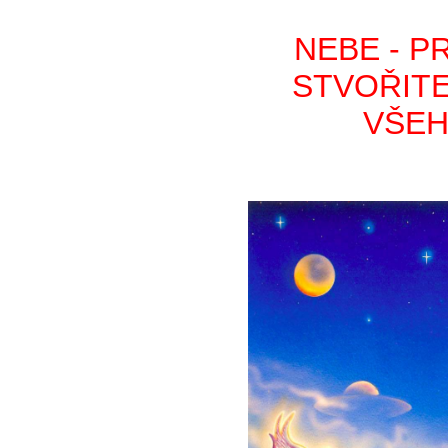
NEBE - P
STVOŘIT
VŠEH