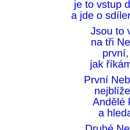
je to vstup
a jde o sdíle
Jsou to 
na tři N
první,
jak říká
První Neb
nejblíže
Andělé 
a hled
Druhé Neb