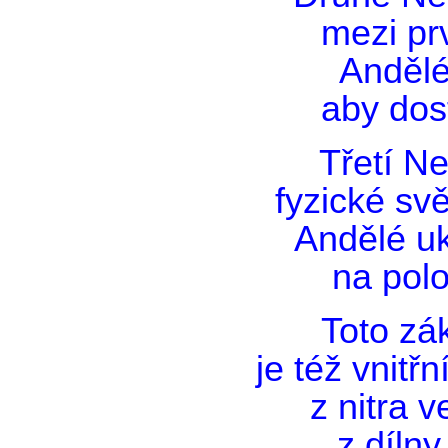
mezi pr
Andělé
aby dos
Třetí Ne
fyzické svě
Andělé uk
na pol
Toto zá
je též vnitřn
z nitra v
z dílny