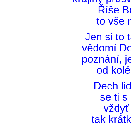
Říše B
to vše 
Jen si to
vědomí Do
poznání, j
od kolé
Dech li
se ti 
vždyť 
tak krátk