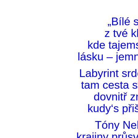
„Bílé s
z tvé k
kde tajems
lásku – jemn
Labyrint sr
tam cesta s
dovnitř
kudy‘s při
Tóny Neb
krajiny průs