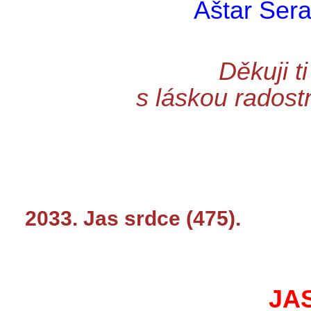
Aštar Šer
Děkuji t
s láskou radost
2033. Jas srdce (475).
JA