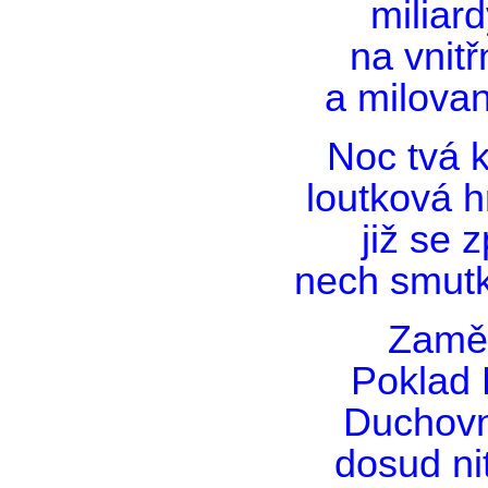
miliar
na vnit
a milovan
Noc tvá k
loutková h
již se 
nech smutk
Zaměř
Poklad 
Duchovn
dosud ni