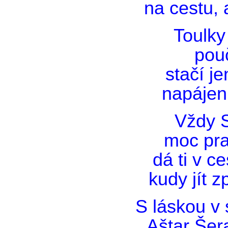
na cestu, 
Toulky
pouč
stačí j
napájen
Vždy S
moc pra
dá ti v c
kudy jít 
S láskou v 
Aštar Šer