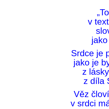
„To
v tex
slo
jako 
Srdce je 
jako je b
z lásk
z díla 
Věz člov
v srdci m