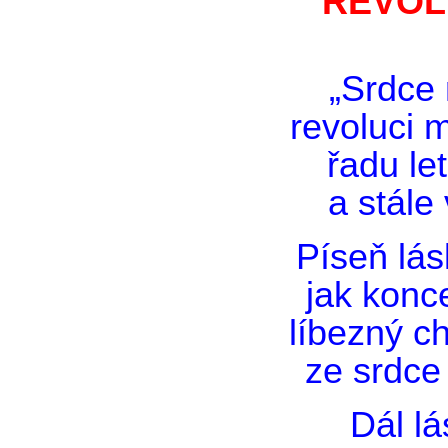
REVOL
„Srdce
revoluci 
řadu let
a stále 
Píseň lás
jak konce
líbezný ch
ze srdce
Dál lá