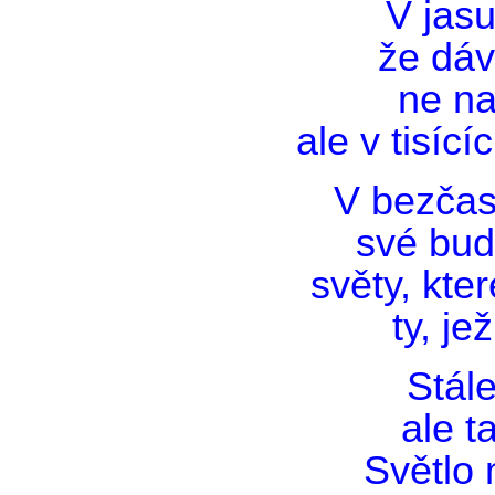
V jasu
že dávn
ne na
ale v tisící
V bezčaso
své bud
světy, kter
ty, jež
Stále
ale t
Světlo 