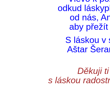
odkud láskyp
od nás, A
aby přeží
S láskou v 
Aštar Šera
Děkuji t
s láskou radost