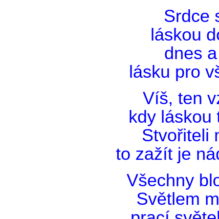
Srdce 
láskou d
dnes 
lásku pro v
Víš, ten 
kdy láskou 
Stvořitel
to zažít je ná
Všechny blo
Světlem m
prací svět