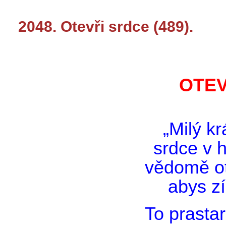
2048. Otevři srdce (489).
OTEV
„Milý k
srdce v 
vědomě ot
abys zí
To prasta