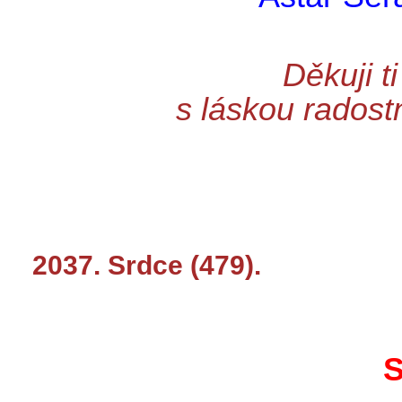
Děkuji t
s láskou radost
2037. Srdce (479).