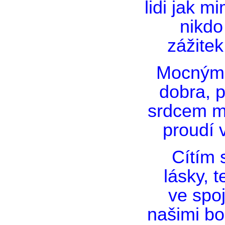
lidi jak m
nikdo
zážitek
Mocným 
dobra, p
srdcem 
proudí v
Cítím 
lásky, t
ve spo
našimi bo