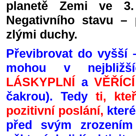
planetě Zemi ve 3.
Negativního stavu – 
zlými duchy.
Převibrovat do vyšší
mohou v nejbližš
LÁSKYPLNÍ
a
VĚŘÍCÍ
čakrou). Tedy
ti, kt
pozitivní poslání,
které
před svým zrození