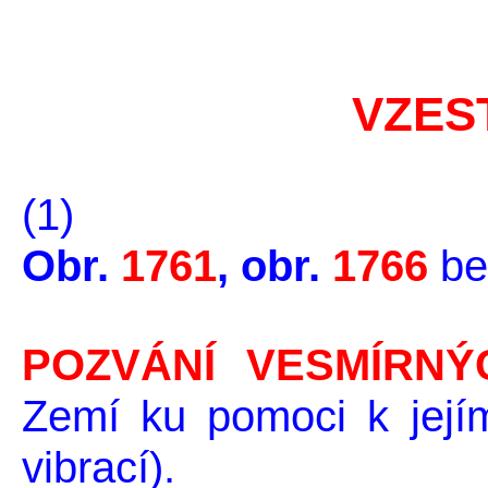
VZES
(1)
Obr.
1761
, obr.
1766
be
POZVÁNÍ VESMÍRNÝC
Zemí ku pomoci k jej
vibrací).