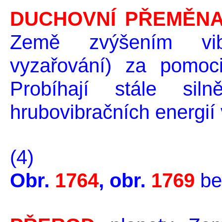
DUCHOVNÍ PŘEMĚNA
Země zvýšením vib
vyzařování) za pomoci
Probíhají stále sil
hrubovibračních energií 
(4)
Obr.
1764
, obr.
1769
be