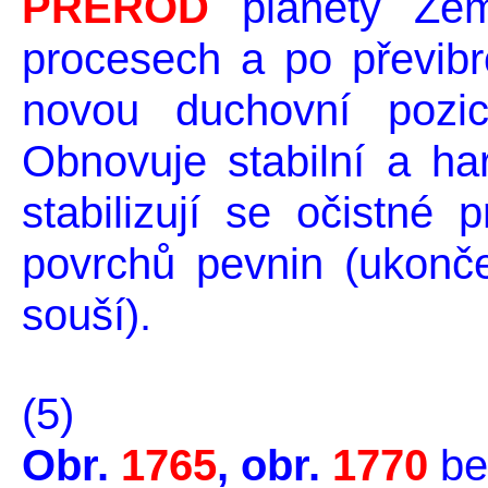
PŘEROD
planety Zem
procesech a po převib
novou duchovní pozic
Obnovuje stabilní a har
stabilizují se očistné
povrchů pevnin (ukonč
souší).
(5)
Obr.
1765
, obr.
1770
be