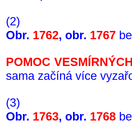
(2)
Obr.
1762
, obr.
1767
be
POMOC
VESMÍRNÝCH 
sama začíná více vyzařo
(3)
Obr.
1763
, obr.
1768
be