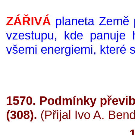
ZÁŘIVÁ
planeta Země p
vzestupu, kde panuje 
všemi energiemi, které s 
1570. Podmínky převib
(308).
(Přijal Ivo A. Ben
1