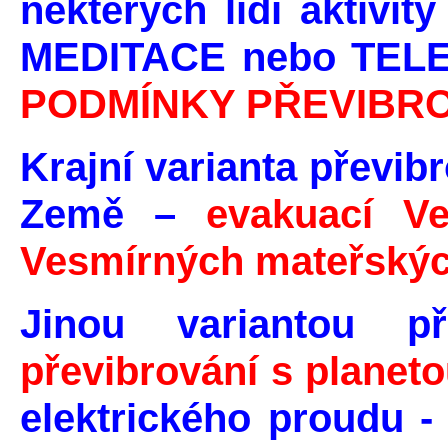
některých lidí aktivit
MEDITACE nebo TELE
PODMÍNKY PŘEVIBRO
Krajní varianta převibr
Země –
evakuací Ve
Vesmírných mateřských
Jinou variantou p
převibrování s planet
elektrického proudu -