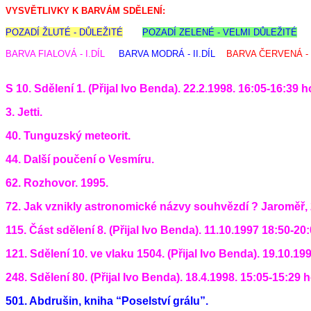
VYSVĚTLIVKY K BARVÁM SDĚLENÍ:
POZADÍ ŽLUTÉ - DŮLEŽITÉ
POZADÍ ZELENÉ - VELMI DŮLEŽITÉ
BARVA FIALOVÁ - I.DÍL
BARVA MODRÁ - II.DÍL
BARVA ČERVENÁ - 
S 10. Sdělení 1. (Přijal Ivo Benda). 22.2.1998. 16:05-16:39 h
3. Jetti.
40. Tunguzský meteorit.
44. Další poučení o Vesmíru.
62. Rozhovor. 1995.
72. Jak vznikly astronomické názvy souhvězdí ? Jaroměř, 
115. Část sdělení 8. (Přijal Ivo Benda). 11.10.1997 18:50-20
121. Sdělení 10. ve vlaku 1504. (Přijal Ivo Benda). 19.10.19
248. Sdělení 80. (Přijal Ivo Benda). 18.4.1998. 15:05-15:29 
501. Abdrušin, kniha “Poselství grálu”.