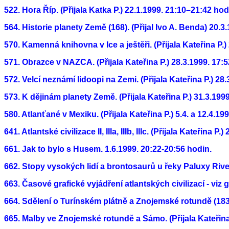
522. Hora Říp. (Přijala Katka P.) 22.1.1999. 21:10–21:42 hod
564. Historie planety Země (168). (Přijal Ivo A. Benda) 20.3
570. Kamenná knihovna v Ice a ještěři. (Přijala Kateřina P.
571. Obrazce v NAZCA. (Přijala Kateřina P.) 28.3.1999. 17:
572. Velcí neznámí lidoopi na Zemi. (Přijala Kateřina P.) 28
573. K dějinám planety Země. (Přijala Kateřina P.) 31.3.199
580. Atlanťané v Mexiku. (Přijala Kateřina P.) 5.4. a 12.4.199
641. Atlantské civilizace II, IIIa, IIIb, IIIc. (Přijala Kateřina 
661. Jak to bylo s Husem. 1.6.1999. 20:22-20:56 hodin.
662. Stopy vysokých lidí a brontosaurů u řeky Paluxy River 
663. Časové grafické vyjádření atlantských civilizací - viz
664. Sdělení o Turínském plátně a Znojemské rotundě (183).
665. Malby ve Znojemské rotundě a Sámo. (Přijala Kateřina 