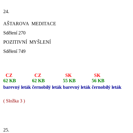
24.
AŠTAROVA MEDITACE
Sdělení 270
POZITIVNÍ MYŠLENÍ
Sdělení 749
CZ
CZ
SK
SK
62 KB
62 KB
55 KB
56 KB
barevný leták
černobílý leták
barevný leták
černobílý leták
( Složka 3 )
25.