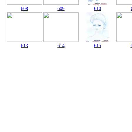
608
609
610
613
614
615