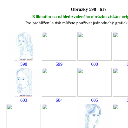
Obrázky 598 - 617
Kliknutím na náhled zvoleného obrázku získáte ori
Pro prohlížení a tisk můžete používat jednoduchý grafi
598
599
600
603
604
605