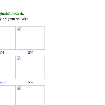
ginální obrázek.
cký program ACDSee.
601
602
606
607