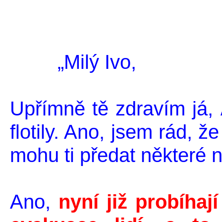
„Milý Ivo,
Upřímně tě zdravím já,
flotily. Ano, jsem rád, ž
mohu ti předat některé 
Ano,
nyní již probíhaj