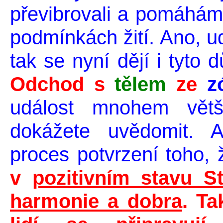
převibrovali a pomáháme
podmínkách žití. Ano, u
tak se nyní dějí i tyto 
Odchod s
tělem
ze
zó
událost mnohem větš
dokážete uvědomit. 
proces potvrzení toho,
v
pozitivním stavu St
harmonie a dobra
.
Ta