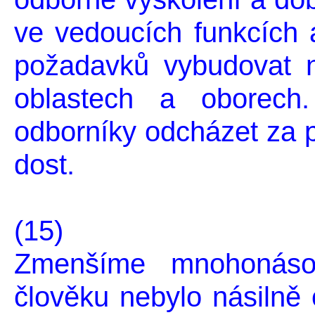
ve vedoucích funkcích 
požadavků vybudovat n
oblastech a oborec
odborníky odcházet za p
dost.
(15)
Zmenšíme mnohonáso
člověku nebylo násilně 