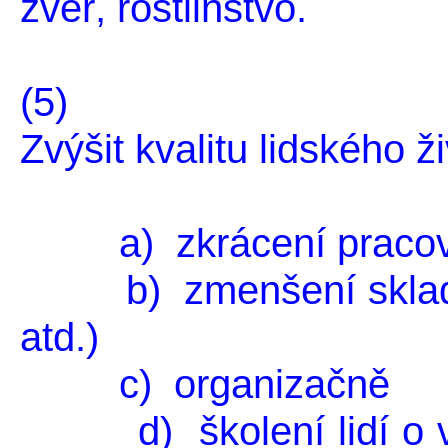
zvěř, rostlinstvo.
(5)
Zvýšit kvalitu lidského ž
a) zkrácení pracov
b) zmenšení skladů 
atd.)
c) organizačně
d) školení lidí o vý