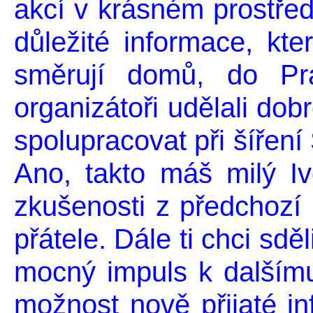
akcí v krásném prostředí
důležité informace, kter
směrují domů, do Pra
organizátoři udělali dob
spolupracovat při šířen
Ano, takto máš milý I
zkušenosti z předchozí
přátele. Dále ti chci sděl
mocný impuls k dalším
možnost nově přijaté i