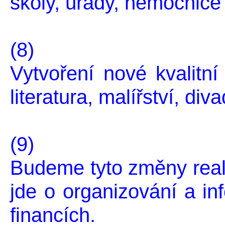
školy, úřady, nemocnice 
(8)
Vytvoření nové kvalitn
literatura, malířství, div
(9)
Budeme tyto změny reali
jde o organizování a i
financích.