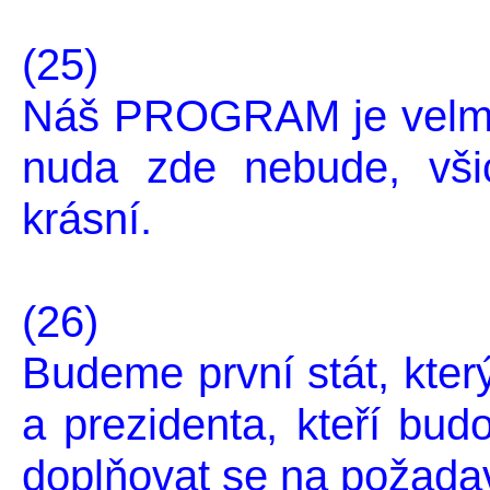
(25)
Náš PROGRAM je velmi 
nuda zde nebude, vši
krásní.
(26)
Budeme první stát, kter
a prezidenta, kteří bu
doplňovat se na požada