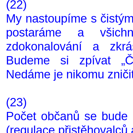
(22)
My nastoupíme s čistým 
postaráme a všich
zdokonalování a zkrá
Budeme si zpívat „Č
Nedáme je nikomu zničit
(23)
Počet občanů se bude u
(regulace přistěhovalců a