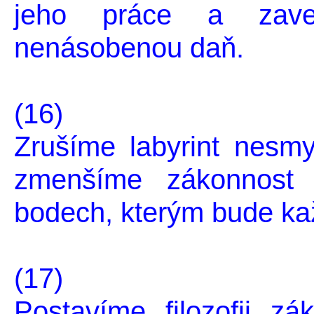
jeho práce a zav
nenásobenou daň.
(16)
Zrušíme labyrint nesm
zmenšíme zákonnost 
bodech, kterým bude ka
(17)
Postavíme filozofii 