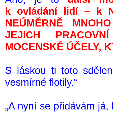
k ovládání lidí – 
NEÚMĚRNĚ MNOHO
JEJICH PRACOVN
MOCENSKÉ ÚČELY, KT
S láskou ti toto sděle
vesmírné flotily.“
„A nyní se přidávám já,