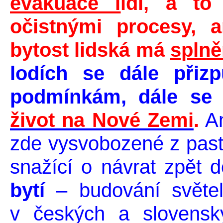
evakuace l
idí, a to
očistnými procesy, a
bytost lidská má
splně
lodích se dále přiz
podmínkám, dále se v
život na Nové Zemi
.
An
zde vysvobozené z pasti
snažící o návrat zpět
bytí
– budování světel
v českých a slovenský