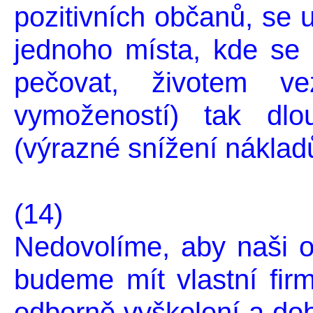
pozitivních občanů, se 
jednoho místa, kde se
pečovat, životem ve
vymožeností) tak dl
(výrazné snížení nákladů 
(14)
Nedovolíme, aby naši ob
budeme mít vlastní firm
odborně vyškolení a dob