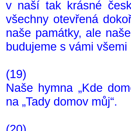
v naší tak krásné česk
všechny otevřená doko
naše památky, ale naše
budujeme s vámi všemi 
(19)
Naše hymna „Kde domo
na „Tady domov můj“.
(20)