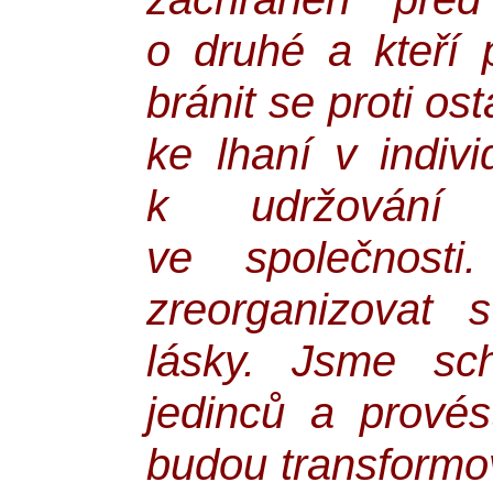
o druhé a kteří 
bránit se proti o
ke lhaní v indivi
k udržování t
ve společnost
zreorganizovat 
lásky. Jsme sch
jedinců a prové
budou transformov