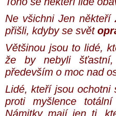
Toho se někteří lidé obáv
Ne všichni Jen někteří 
přišli, kdyby se svět
opr
Většinou jsou to lidé, kt
že by nebyli šťastní
především o moc nad ost
Lidé, kteří jsou ochotni
proti myšlence totáln
Námitky mají jen ti, kt