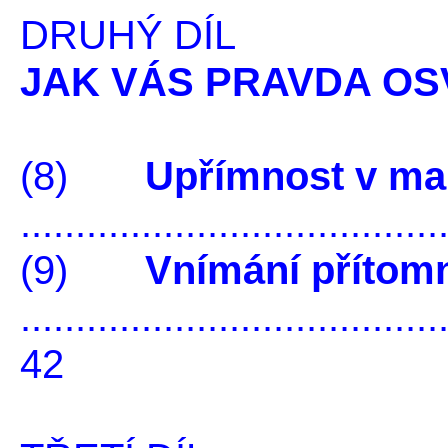
DRUHÝ DÍL
JAK VÁS PRAVDA OS
(8)
Upřímnost v ma
.....................................
(9)
Vnímání přítom
......................................
42