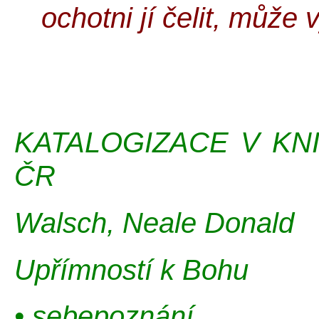
ochotni jí čelit, může v
KATALOGIZACE V KN
ČR
Walsch, Neale Donald
Upřímností k Bohu
• sebepoznání