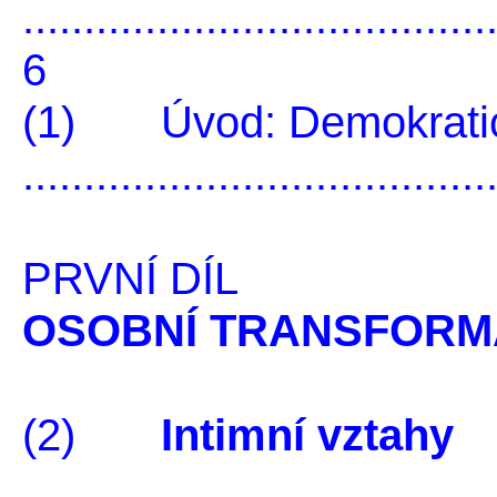
......................................
6
(1) Úvod: Demokrati
......................................
PRVNÍ DÍL
OSOBNÍ TRANSFORM
(2)
Intimní vztahy
......................................