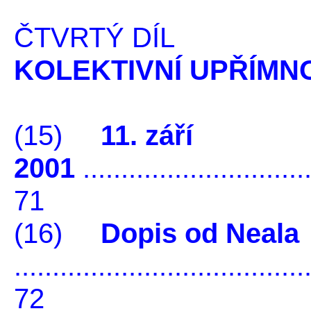
ČTVRTÝ DÍL
KOLEKTIVNÍ UPŘÍMN
(15)
11. září
2001
..............................
71
(16)
Dopis od Neala
......................................
72