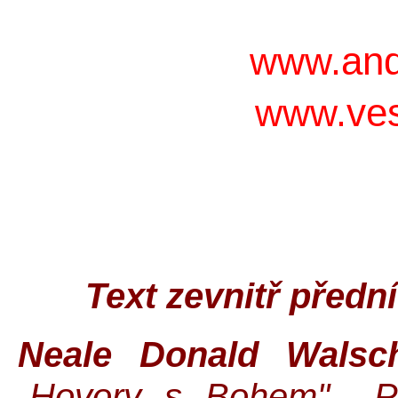
and
www.
ves
www.
Text zevnitř přední
Neale Donald Wals
„Hovory s Bohem", „P