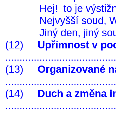
Hej! to je výstižné
Nejvyšší soud, Was
Jiný den, jiný so
(12)
Upřímnost v po
......................................
(13)
Organizované ná
.....................................
(14)
Duch a změna in
.....................................