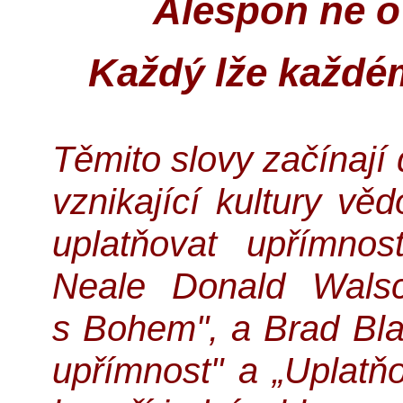
Alespoň ne o
Každý lže každém
Těmito slovy začínají
vznikající kultury vě
uplatňovat upřímno
Neale Donald Walsch
s Bohem", a Brad Blan
upřímnost" a „Uplatňo