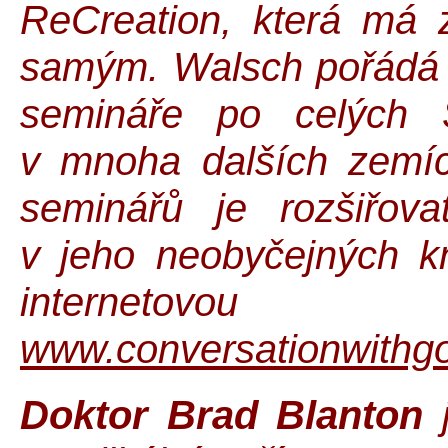
ReCreation, která má z
samým. Walsch pořádá 
semináře po celých 
v mnoha dalších zemíc
seminářů je rozšiřova
v jeho neobyčejných kn
internetov
www.conversationwithg
Doktor Brad Blanton