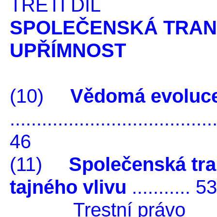
TŘETÍ DÍL
SPOLEČENSKÁ TRA
UPŘÍMNOST
(10)
Vědomá evoluc
......................................
46
(11)
Společenská tr
tajného vlivu
........... 53
Trestní právo