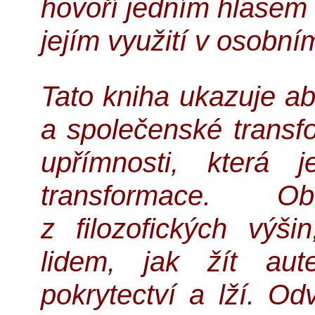
hovoří jedním hlasem 
jejím využití v osobní
Tato kniha ukazuje abs
a společenské transf
upřímnosti, která 
transformace. O
z filozofických výš
lidem, jak žít aut
pokrytectví a lží. Od