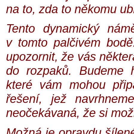
na to, zda to někomu ubl
Tento dynamický nám
v tomto palčivém bod
upozornit, že vás někte
do rozpaků. Budeme h
které vám mohou přip
řešení, jež navrhnem
neočekávaná, že si možn
Možná je opravdu šílené 