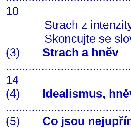
10
Strach z intenzity 
Skoncujte se slove
(3)
Strach a hněv
......................................
14
(4)
Idealismus, hně
.....................................
(5)
Co jsou nejupří