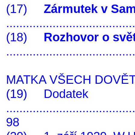
(17)
Zármutek v Sam
.....................................
(18)
Rozhovor o světě
......................................
MATKA VŠECH DOVĚ
(19) Dodatek
......................................
98