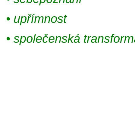
• upřímnost
• společenská transfor