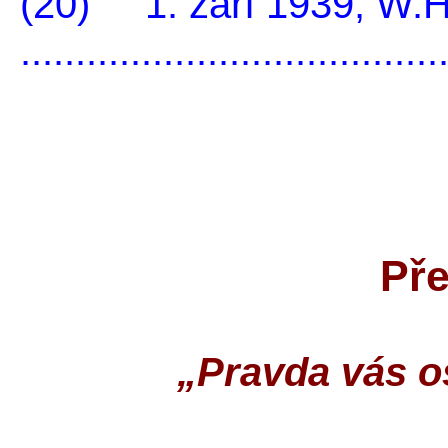
(20) 1. září 1939, W.
.....................................
Př
„Pravda vás o