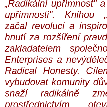
„Radikální upřímnost" a
upřímnosti". Knihou „
začal revoluci a inspi
hnutí za rozšíření prav
zakladatelem společn
Enterprises a nevýděle
Radical Honesty. Cíle
vybudovat komunity důvě
snaží radikálně zm
prostřednictvím o