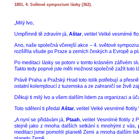
1801. 4. Světové sympozium lásky (362).
„Milý Ivo,
Umpřímně tě zdravím já,
Aštar
, velitel Velké vesmírné flot
Ano, naše společná včerejší akce – 4. světové sympozium o
rozšířila všude po Praze a zemích českých a Evropě a pla
Po meditaci lásky se potom v tomto krásném zářivém slune
Takto tedy poprvé jste měli možnost společně zažít tuto l
Právě Praha a Pražský Hrad toto tolik potřebují a přesně
ostatní kolemjdoucí z tuzemska a ze zahraničí se živě zaj
Děkuji ti milý Ivo a všem dalším lidem za organizaci a ú
Toto sdělení ti předal
Aštar
, velitel Velké vesmírné flotily.
„A nyní se přidávám já,
Ptaah
, velitel Vesmírné flotily 
stejně jako z mnoha dalších setkání s mnohými z vás, po
meditaci jsme pomohli planetě Zemi a mnoha dalším lidem
planety Země.