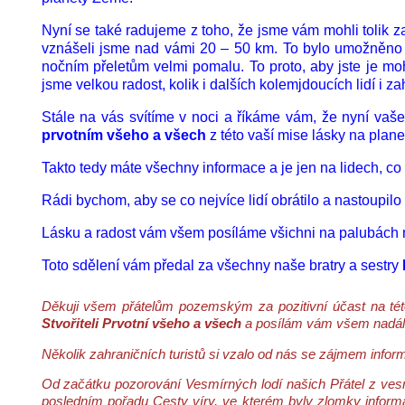
Nyní se také radujeme z toho, že jsme vám mohli tolik zasv
vznášeli jsme nad vámi 20 – 50 km. To bylo umožněno pr
nočním přeletům velmi pomalu. To proto, aby jste je mo
jsme velkou radost, kolik i dalších kolemjdoucích lidí i zah
Stále na vás svítíme v noci a říkáme vám, že nyní vaše 
prvotním všeho a všech
z této vaší mise lásky na plane
Takto tedy máte všechny informace a je jen na lidech, co 
Rádi bychom, aby se co nejvíce lidí obrátilo a nastoupilo p
Lásku a radost vám všem posíláme všichni na palubách na
Toto sdělení vám předal za všechny naše bratry a sestry
Děkuji všem přátelům pozemským za pozitivní účast na tét
Stvořiteli Prvotní všeho a všech
a posílám vám všem nadále 
Několik zahraničních turistů si vzalo od nás se zájmem infor
Od začátku pozorování Vesmírných lodí našich Přátel z vesmí
posledním pořadu Cesty víry, ve kterém byly zlomky informa