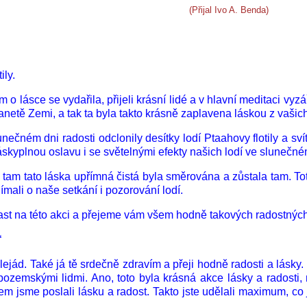
(Přijal Ivo A. Benda)
ily.
 lásce se vydařila, přijeli krásní lidé a v hlavní meditaci vyzá
netě Zemi, a tak ta byla takto krásně zaplavena láskou z vašich
čném dni radosti odclonily desítky lodí Ptaahovy flotily a sví
áskyplnou oslavu i se světelnými efekty našich lodí ve slunečném 
 tam tato láska upřímná čistá byla směrována a zůstala tam. Tot
ímali o naše setkání i pozorování lodí.
čast na této akci a přejeme vám všem hodně takových radostných
“
z Plejád. Také já tě srdečně zdravím a přeji hodně radosti a lás
zemskými lidmi. Ano, toto byla krásná akce lásky a radosti, n
 jsme poslali lásku a radost. Takto jste udělali maximum, co j