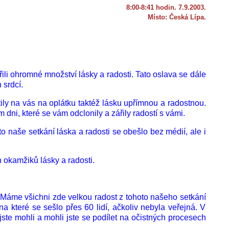
8:00-8:41 hodin. 7.9.2003.
Místo: Česká Lípa.
řili ohromné množství lásky a radosti. Tato oslava se dále
 srdcí.
tily na vás na oplátku taktéž lásku upřímnou a radostnou.
dni, které se vám odclonily a zářily radostí s vámi.
o naše setkání láska a radosti se obešlo bez médií, ale i
 okamžiků lásky a radosti.
ky. Máme všichni zde velkou radost z tohoto našeho setkání
a které se sešlo přes 60 lidí, ačkoliv nebyla veřejná. V
ste mohli a mohli jste se podílet na očistných procesech