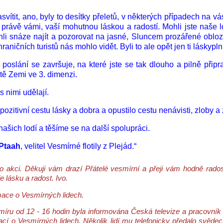
ítit, ano, byly to desítky přeletů, v některých případech na vás
ávě vámi, vaší mohutnou láskou a radostí. Mohli jste naše lo
hli snáze najít a pozorovat na jasné, Sluncem prozářené obloz
raničních turistů nás mohlo vidět. Byli to ale opět jen ti láskyplní
poslání se završuje, na které jste se tak dlouho a pilně přip
tě Zemi ve 3. dimenzi.
s nimi udělají.
ozitivní cestu lásky a dobra a opustilo cestu nenávisti, zloby a 
šich lodí a těšíme se na další spolupráci.
Ptaah
, velitel Vesmírné flotily z Plejád.“
o akci. Děkuji vám drazí Přátelé vesmírní a přeji vám hodně rad
lásku a radost. Ivo.
mace o Vesmírných lidech.
ru od 12 - 16 hodin byla informována Česká televize a pracovník p
cí o Vesmírných lidech. Několik lidí mu telefonicky předalo svěde