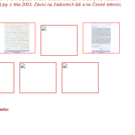
 z léta 2003. Závisí na žádostech lidí a na České televizi,
netu: