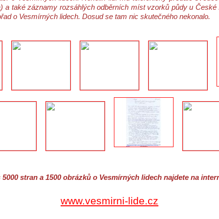
a také záznamy rozsáhlých odběrních míst vzorků půdy u České Lípy
řad o Vesmírných lidech. Dosud se tam nic skutečného nekonalo.
 5000 stran a 1500 obrázků o Vesmírných lidech najdete na inter
www.vesmirni-lide.cz