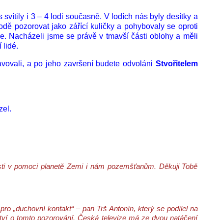
 svítily i 3 – 4 lodi současně. V lodích nás byly desítky a
dě pozorovat jako zářící kuličky a pohybovaly se oproti
e. Nacházeli jsme se právě v tmavší části oblohy a měli
 lidé.
ravovali, a po jeho završení budete odvoláni
Stvořitelem
zel.
osti v pomoci planetě Zemi i nám pozemšťanům. Děkuji Tobě
ro „duchovní kontakt“ – pan Trš Antonín, který se podílel na
ctví o tomto pozorování. Česká televize má ze dvou natáčení