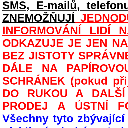
SMS, E-
mailů
, telefo
ZNEMOŽŇUJÍ
JEDNODU
INFORMOVÁNÍ LIDÍ 
ODKAZUJE JE JEN N
BEZ JISTOTY SPRÁVN
DÁLE NA PAPÍROVO
SCHRÁNEK (pokud přij
DO RUKOU A
DALŠ
PRODEJ A ÚSTNÍ FO
Všechny tyto zbývající