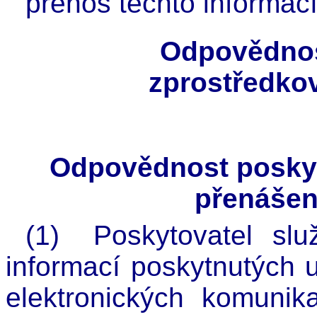
přenos těchto informací
Odpovědnos
zprostředko
Odpovědnost poskyt
přenášen
(1)
Poskytovatel sl
informací poskytnutých u
elektronických komunik