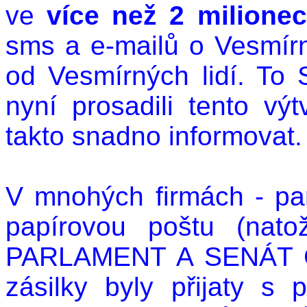
ve
více než 2 milione
sms a e-mailů
o Vesmírn
od Vesmírných lidí. To 
nyní prosadili tento vý
takto snadno informovat.
V mnohých firmách - pa
papírovou poštu (nat
PARLAMENT A SENÁT Č
zásilky byly přijaty s 