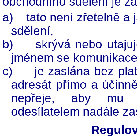
obchodního sdělení je z
a)
tato není zřetelně a
sdělení,
b)
skrývá nebo utajuj
jménem se komunikace
c)
je zaslána bez pla
adresát přímo a účinně
nepřeje, aby mu b
odesílatelem nadále zas
Regulov