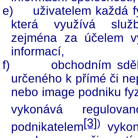
e)
uživatelem každá f
která využívá služb
zejména za účelem vy
informací,
f)
obchodním sděl
určeného k přímé či ne
nebo image podniku fyz
vykonává regulovan
[3]
)
podnikatelem
vykoná