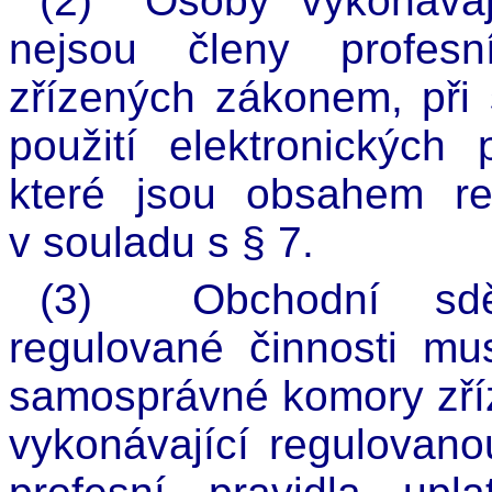
(2)
Osoby vykonávají
nejsou členy profes
zřízených zákonem, při 
použití elektronických 
které jsou obsahem reg
v souladu s § 7.
(3)
Obchodní sdě
regulované činnosti mu
samosprávné komory zří
vykonávající regulovan