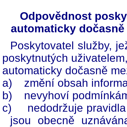
Odpovědnost poskyt
automaticky dočasně
Poskytovatel služby, j
poskytnutých uživatelem
automaticky dočasně me
a)
změní obsah inform
b)
nevyhoví podmínkám 
c)
nedodržuje pravidla 
jsou obecně uznáván