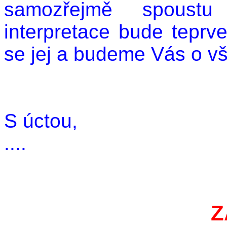
samozřejmě spoustu 
interpretace bude teprv
se jej a budeme Vás o vš
S úctou,
....
Z