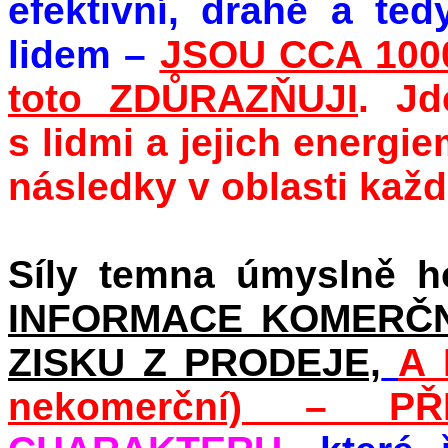
efektivní, drahé a t
lidem –
JSOU CCA 100
toto ZDŮRAZŇUJI
. Jd
s lidmi a jejich energi
následky v oblasti kaž
Síly temna úmyslně h
INFORMACE KOMERČN
ZISKU Z PRODEJE,
A 
nekomerční) – P