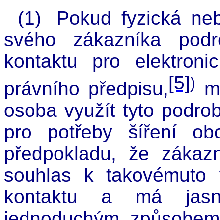
(1)
Pokud fyzická ne
svého zákazníka podro
kontaktu pro elektroni
[5]
)
právního předpisu,
mů
osoba využít tyto podrob
pro potřeby šíření o
předpokladu, že zákaz
souhlas k takovémuto v
kontaktu a má jasn
jednoduchým způsobem