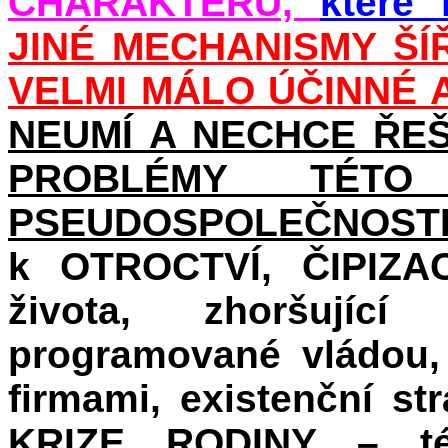
CHARAKTERU,
které 
JINÉ MECHANISMY ŠÍŘ
VELMI MÁLO ÚČINNÉ 
NEUMÍ A NECHCE ŘEŠ
PROBLÉMY TÉTO 
PSEUDOSPOLEČNOST
k OTROCTVÍ, ČIPIZAC
života, zhoršujíc
programované vládou,
firmami, existenční st
KRIZE RODINY
– tém