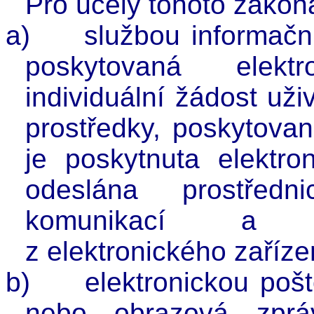
Pro účely tohoto zákon
a)
službou informační
poskytovaná elekt
individuální žádost už
prostředky, poskytovan
je poskytnuta elektro
odeslána prostředni
komunikací a v
z elektronického zaříze
b)
elektronickou poš
nebo obrazová zpráv