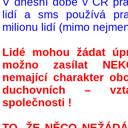
V dnešní době v ČR pra
lidí a
sms
používá pra
milionu lidí (mimo nejmen
Lidé mohou žádat úpr
možno zasílat NE
nemající charakter ob
duchovních – vzta
společnosti !
TO, ŽE NĚCO NEŽÁDÁ