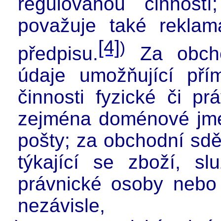
regulovanou činnost
považuje také reklam
[4]
)
předpisu.
Za obcho
údaje umožňující př
činnosti fyzické či p
zejména doménové jmé
pošty; za obchodní sdě
týkající se zboží, s
právnické osoby nebo 
nezávisle,