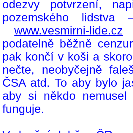
odezvy potvrzení, na
pozemského lidstva
www.vesmirni-lide.cz
)
podatelně běžně cenzuruj
pak končí v koši a skor
nečte, neobyčejně fal
ČSA atd. To aby bylo ja
aby si někdo nemusel 
funguje.