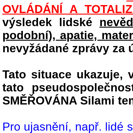
OVLÁDÁNÍ A TOTALI
výsledek lidské
nevěd
podobní), apatie, mater
nevyžádané zprávy za ú
Tato situace ukazuje
tato
pseudospolečnos
SMĚŘOVÁNA Silami te
Pro ujasnění, např. lidé