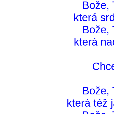
Bože, T
která srd
Bože, T
která na
Chce
Bože, T
která též 