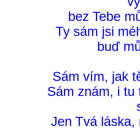
v
bez Tebe můž
Ty sám jsi mé
buď mů
Sám vím, jak t
Sám znám, i tu 
Jen Tvá láska,