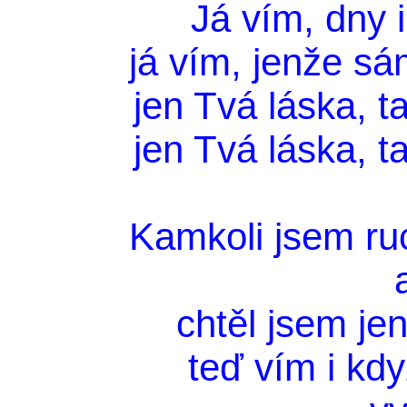
Já vím, dny i
já vím, jenže sá
jen Tvá láska, t
jen Tvá láska, t
Kamkoli jsem ruc
chtěl jsem jen
teď vím i kd