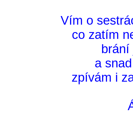
Vím o sestrác
co zatím n
brání 
a snad 
zpívám i z