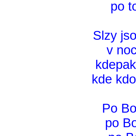
po t
Slzy js
v noc
kdepak 
kde kdo
Po Bo
po B