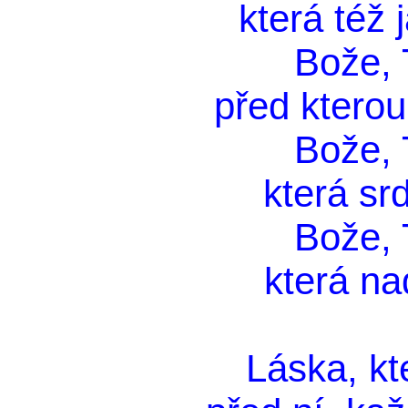
která též 
Bože, T
před kterou 
Bože, T
která srd
Bože, T
která na
Láska, k