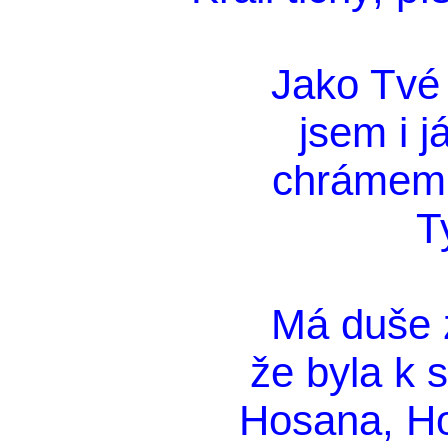
Jako Tvé
jsem i j
chrámem 
T
Má duše 
že byla k 
Hosana, H