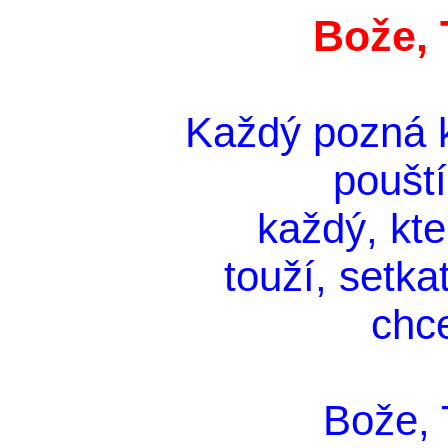
Bože, 
Každý pozná k
pouští
každý, kt
touží, setka
chce
Bože, T