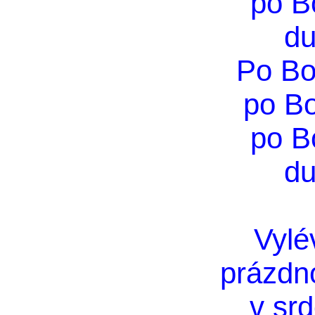
po B
du
Po Bo
po B
po B
du
Vylé
prázdn
v srd