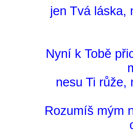
jen Tvá láska,
Nyní k Tobě při
m
nesu Ti růže, n
Rozumíš mým ne