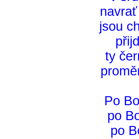
navrať
jsou ch
přij
ty čer
proměn
Po Bo
po B
po B