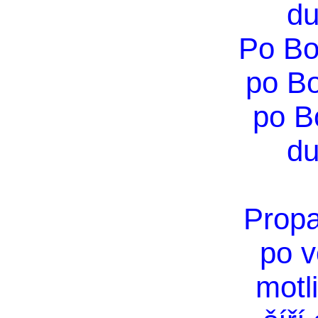
du
Po Bo
po B
po B
du
Propa
po v
motl