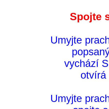
Spojte 
Umyjte prach
popsaný
vychází Sl
otvírá
Umyjte prach