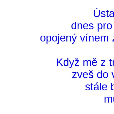
Ústa
dnes pro
opojený vínem 
Když mě z t
zveš do 
stále 
m