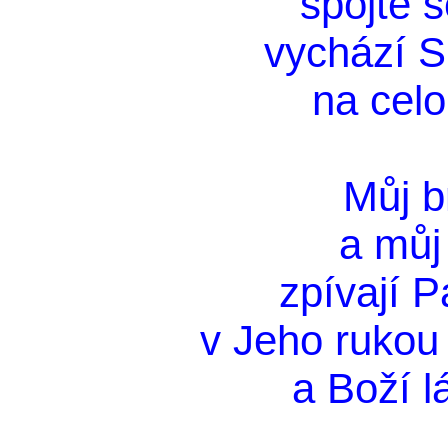
spojte 
vychází Sl
na cel
Můj b
a můj 
zpívají P
v Jeho rukou 
a Boží l