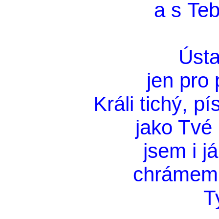
a s Teb
Ústa
jen pro 
Králi tichý, p
jako Tvé
jsem i j
chrámem 
T