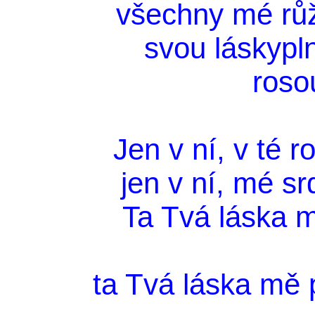
všechny mé růž
svou láskypl
roso
Jen v ní, v té 
jen v ní, mé sr
Ta Tvá láska 
ta Tvá láska mě