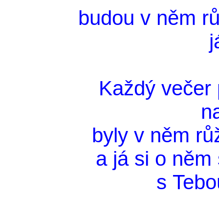
budou v něm rů
j
Každý večer 
n
byly v něm růž
a já si o něm
s Tebo