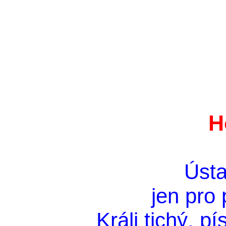
H
Ústa
jen pro 
Králi tichý, p