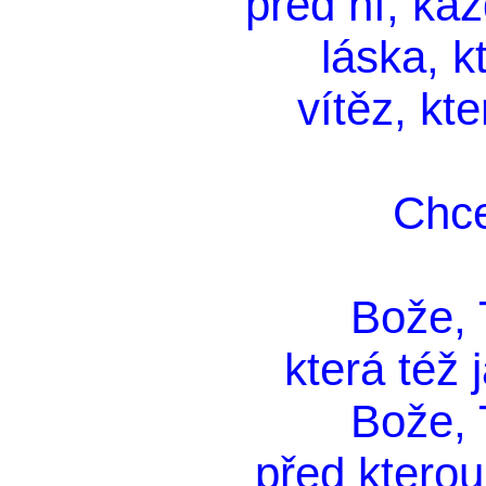
před ní, ka
láska, kt
vítěz, kte
Chce
Bože, T
která též 
Bože, T
před kterou 