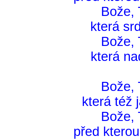
Bože, T
která srd
Bože, T
která na
Bože, T
která též 
Bože, T
před kterou 