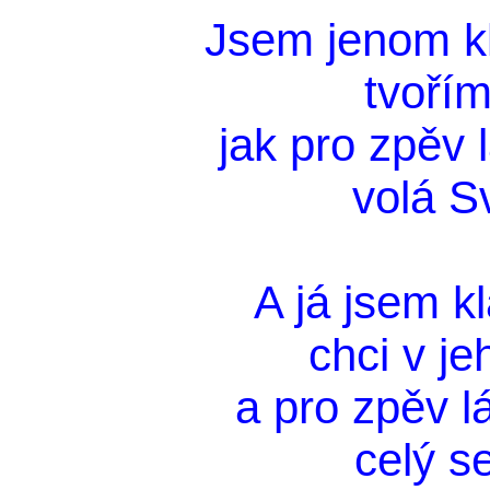
Jsem jenom k
tvořím
jak pro zpěv
volá S
A já jsem k
chci v je
a pro zpěv 
celý s