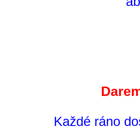
ab
Darem
Každé ráno do