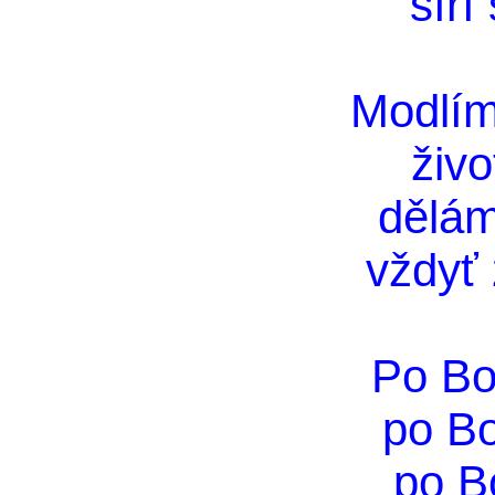
šíří
Modlím
živ
dělám
vždyť 
Po Bo
po B
po B