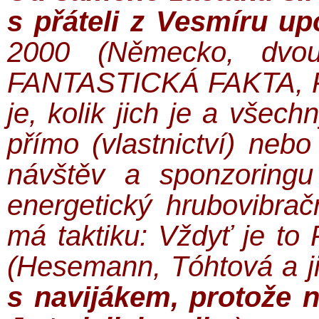
s přáteli z Vesmíru up
2000 (Německo, dvou
FANTASTICKÁ FAKTA, FA
je, kolik jich je a všec
přímo (vlastnictví) neb
návštěv a sponzoring
energetický hrubovibra
má taktiku: Vždyť je t
(Hesemann, Tóhtová a j
s navijákem, protože n