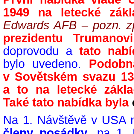
1949 na letecké zá
Edwards AFB – pozn. zp
prezidentu Trumanovi
doprovodu a
tato nab
bylo uvedeno.
Podobn
v Sovětském svazu 13.
a to na letecké zák
Také tato nabídka byla
Na 1. Návštěvě v USA 
členy posádky
, na 1.