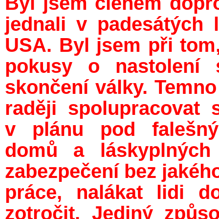
Byl jsem členem dopro
jednali v padesátých l
USA. Byl jsem při tom
pokusy o nastolení 
skončení války. Temno 
raději spolupracovat 
v plánu pod falešný
domů a láskyplných 
zabezpečení bez jakéh
práce, nalákat lidi 
zotročit. Jediný způs