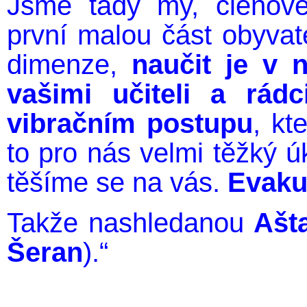
Jsme tady my, členové 
první malou část obyvat
dimenze,
naučit je v n
vašimi učiteli a rád
vibračním postupu
, kt
to pro nás velmi těžký ú
těšíme se na vás.
Evaku
Takže nashledanou
Ašt
Šeran
).“