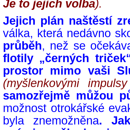
Je to jejich volba
).
Jejich plán naštěstí z
válka, která nedávno sk
průběh
, než se očekáva
flotily „černých triče
prostor mimo vaši Sl
(myšlenkovými impulsy
samozřejmě můžou půs
možnost otrokářské evak
byla znemožněna
. Ja