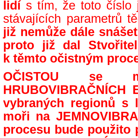
lidí
s tím,
že toto číslo
stávajících parametrů tě
již nemůže dále snášet 
proto již dal Stvoři
k těmto očistným proc
OČISTOU se my
HRUBOVIBRAČNÍCH EN
vybraných regionů s l
moři na JEMNOVIBRAČ
procesu bude použito