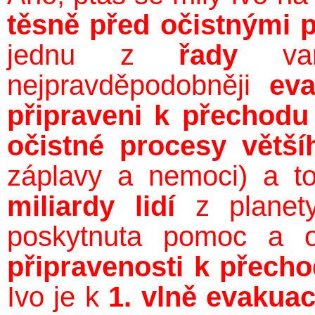
těsně před očistnými 
jednu z
řady
vari
nejpravděpodobněji
eva
připraveni k přechodu
očistné procesy větší
záplavy a nemoci) a t
miliardy lidí
z plane
poskytnuta pomoc a
připravenosti k přech
Ivo je k
1. vlně evakuac