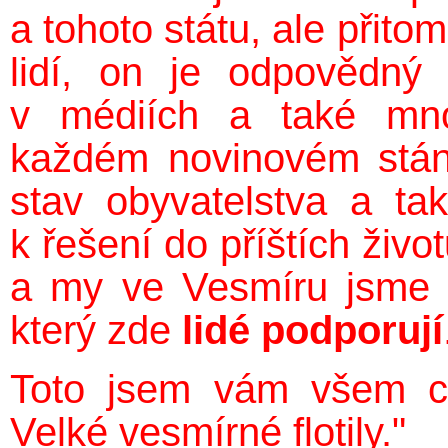
a tohoto státu, ale přito
lidí, on je odpovědný
v médiích a také množ
každém novinovém stán
stav obyvatelstva a ta
k řešení do příštích živo
a my ve Vesmíru jsme v
který zde
lidé podporují
Toto jsem vám všem ch
Velké vesmírné flotily."