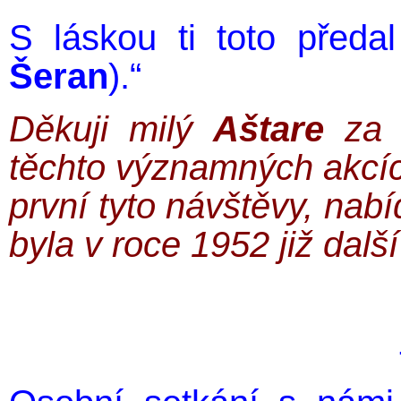
S láskou ti toto předal
Šeran
).“
Děkuji milý
Aštare
za t
těchto významných akcí
první tyto návštěvy, nab
byla v roce 1952 již další