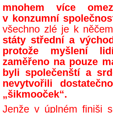
mnohem více omez
v konzumní společnos
všechno zlé je k něčem
státy střední a výcho
protože myšlení lid
zaměřeno na pouze mat
byli společenští a sr
nevytvořili dostateč
„šikmooček“.
Jenže v úplném finiši