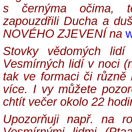
s černýma očima, tě
zapouzdřili Ducha a duš
NOVÉHO ZJEVENÍ na
w
Stovky vědomých lidí 
Vesmírných lidí v noci (n
tak ve formaci či různě l
více. I vy můžete pozor
chtít večer okolo 22 hodin
Upozorňuji např. na r
Vesmírnými lidmi (Ptaa