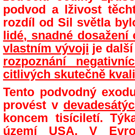
podvod a lživost těc
rozdíl od Sil světla by
lidé
,
snadné dosažení 
vlastním vývoji
je další
rozpoznání negativní
citlivých skutečně kvali
Tento podvodný exodu
provést v
devadesátýc
koncem tisíciletí. Tý
území USA. V Evrop