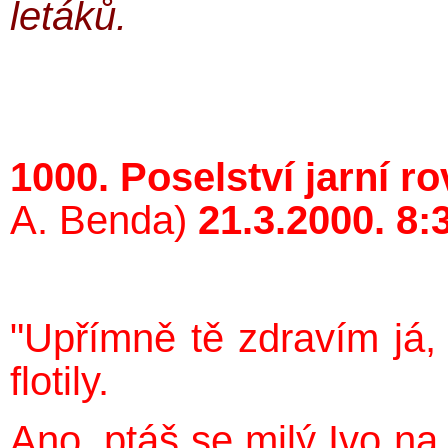
letáků.
1000. Poselství jarní r
A. Benda)
21.3.2000. 8:
"Upřímně tě zdravím já
flotily.
Ano, ptáš se milý Ivo n