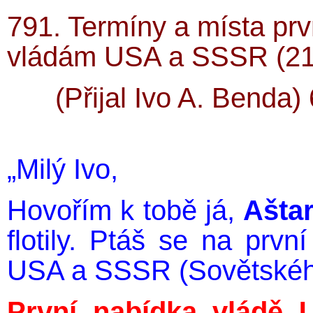
791. Termíny a místa prv
vládám USA a SSSR (21
(Přijal Ivo A. Benda)
„Milý Ivo,
Hovořím k tobě já,
Ašta
flotily. Ptáš se na prvn
USA a SSSR (Sovětskéh
První nabídka vládě 