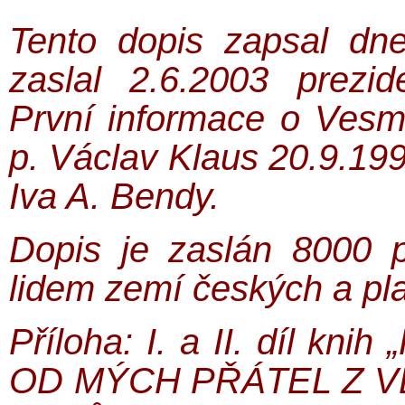
Tento dopis zapsal dn
zaslal 2.6.2003 prezi
První informace o Vesm
p. Václav Klaus 20.9.19
Iva A. Bendy.
Dopis je zaslán 8000 
lidem zemí českých a pl
Příloha: I. a II. díl
OD MÝCH PŘÁTEL Z VES