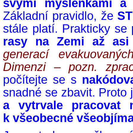
svými myšlenkami a c
Základní pravidlo, že
ST
stále platí. Prakticky s
rasy na Zemi až asi 
generací evakuovaných
Dimenzi – pozn. zprac
počítejte se s
nakódov
snadné se zbavit. Proto 
a vytrvale pracovat
k všeobecné všeobjímaj