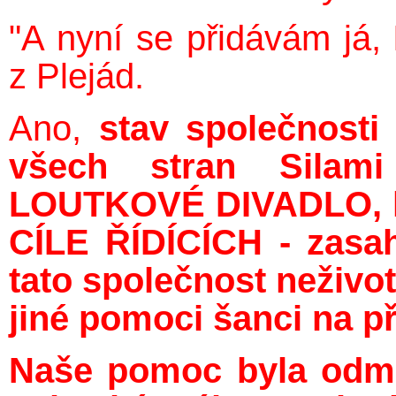
"A nyní se přidávám já,
z Plejád.
Ano,
stav společnost
všech stran Silami
LOUTKOVÉ DIVADLO, kd
CÍLE ŘÍDÍCÍCH - zasah
tato společnost neživ
jiné pomoci šanci na pře
Naše pomoc byla odmít