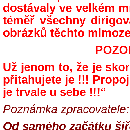
dostávaly ve velkém mn
téměř všechny dirigo
obrázků těchto mimoz
POZOR
Už jenom to, že je sko
přitahujete je !!! Prop
je trvale u sebe !!!“
Poznámka zpracovatele:
Od samého začátku šíř