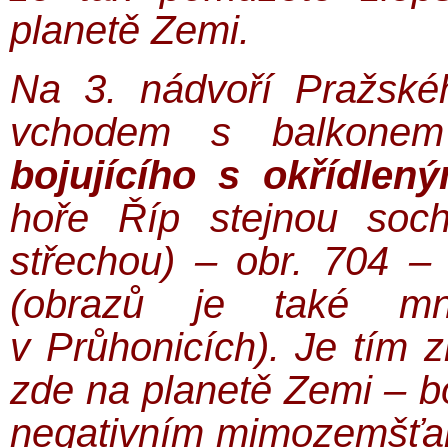
planetě Zemi.
Na 3. nádvoří Pražsk
vchodem s balkon
bojujícího s okřídlen
hoře Říp stejnou soc
střechou) – obr. 704 
(obrazů je také m
v Průhonicích). Je tím 
zde na planetě Zemi – bo
negativním mimozemšťanů